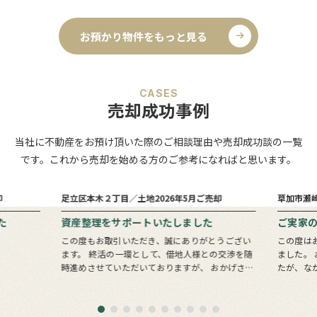
お預かり物件をもっと見る
CASES
売却成功事例
当社に不動産をお預け頂いた際のご相談理由や売却成功談の一覧
です。これから売却を始める方のご参考になればと思います。
6
1
売却まで
ヵ月
ヵ月
却
足立区本木２丁目／土地
2026年5月ご売却
草加市瀬
た
資産整理をサポートいたしました
ご実家
この度もお取引いただき、誠にありがとうござい
この度は
ます。 終活の一環として、借地人様との交渉を随
ました。 お問い合わせいただいたのは息子様でし
時進めさせていただいておりますが、 おかげさま
たが、な
でここまで順調に進めることができております。
会いでき
すべての土地の整理・清算が完了するまでに…
ターバッ
きっかけ