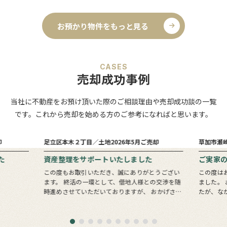
お預かり物件をもっと見る
CASES
売却成功事例
当社に不動産をお預け頂いた際のご相談理由や売却成功談の一覧
です。これから売却を始める方のご参考になればと思います。
6
1
売却まで
ヵ月
ヵ月
却
足立区本木２丁目／土地
2026年5月ご売却
草加市瀬
た
資産整理をサポートいたしました
ご実家
この度もお取引いただき、誠にありがとうござい
この度は
ます。 終活の一環として、借地人様との交渉を随
ました。 お問い合わせいただいたのは息子様でし
時進めさせていただいておりますが、 おかげさま
たが、な
でここまで順調に進めることができております。
会いでき
すべての土地の整理・清算が完了するまでに…
ターバッ
きっかけ