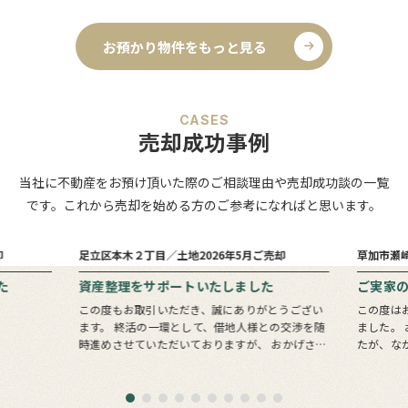
お預かり物件をもっと見る
CASES
売却成功事例
当社に不動産をお預け頂いた際のご相談理由や売却成功談の一覧
です。これから売却を始める方のご参考になればと思います。
6
1
売却まで
ヵ月
ヵ月
却
足立区本木２丁目／土地
2026年5月ご売却
草加市瀬
た
資産整理をサポートいたしました
ご実家
この度もお取引いただき、誠にありがとうござい
この度は
ます。 終活の一環として、借地人様との交渉を随
ました。 お問い合わせいただいたのは息子様でし
時進めさせていただいておりますが、 おかげさま
たが、な
でここまで順調に進めることができております。
会いでき
すべての土地の整理・清算が完了するまでに…
ターバッ
きっかけ