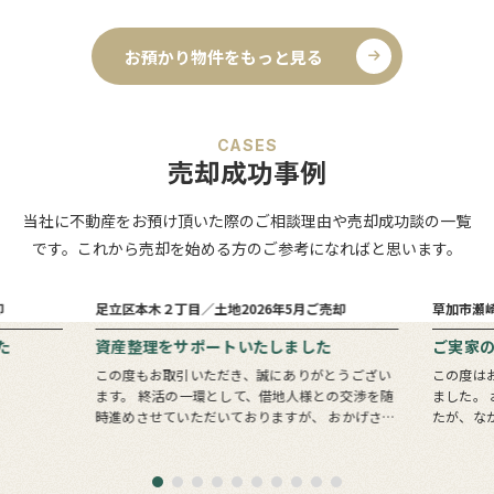
お預かり物件をもっと見る
CASES
売却成功事例
当社に不動産をお預け頂いた際のご相談理由や売却成功談の一覧
です。これから売却を始める方のご参考になればと思います。
6
1
売却まで
ヵ月
ヵ月
却
足立区本木２丁目／土地
2026年5月ご売却
草加市瀬
た
資産整理をサポートいたしました
ご実家
この度もお取引いただき、誠にありがとうござい
この度は
ます。 終活の一環として、借地人様との交渉を随
ました。 お問い合わせいただいたのは息子様でし
時進めさせていただいておりますが、 おかげさま
たが、な
でここまで順調に進めることができております。
会いでき
すべての土地の整理・清算が完了するまでに…
ターバッ
きっかけ