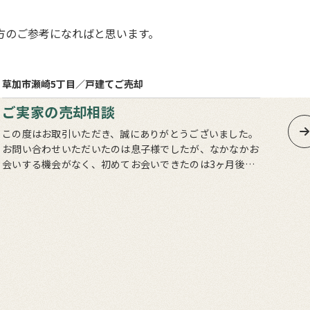
方のご参考になればと思います。
3
売却まで
ヵ月
草加市瀬崎5丁目／戸建て
ご売却
草加
ご実家の売却相談
相
この度はお取引いただき、誠にありがとうございました。
この度
お問い合わせいただいたのは息子様でしたが、なかなかお
動産
会いする機会がなく、初めてお会いできたのは3ヶ月後で
いました。 横山様のご
した。お忙しい中、スターバックスでお時間を作っていた
えできたと
だいたことをきっかけに、…
が、