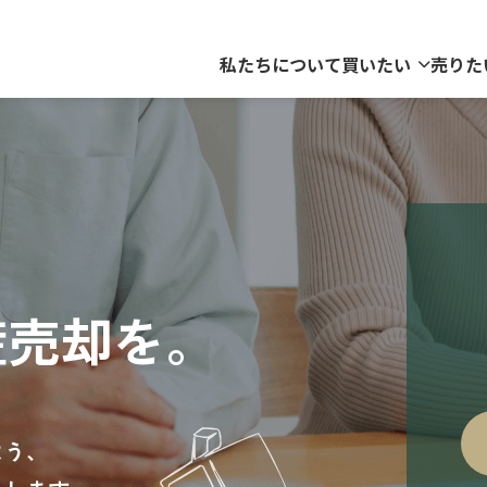
私たちについて
買いたい
売りた
産売却を。
よう、