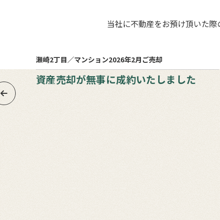
当社に不動産をお預け頂いた際
6
売却まで
月
ヵ月
瀬崎2丁目／マンション
2026年2月ご売却
資産売却が無事に成約いたしました
、ご売
いた
や測