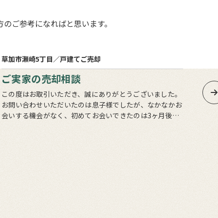
方のご参考になればと思います。
3
売却まで
ヵ月
草加市瀬崎5丁目／戸建て
ご売却
草加
ご実家の売却相談
相
この度はお取引いただき、誠にありがとうございました。
この度
お問い合わせいただいたのは息子様でしたが、なかなかお
動産
会いする機会がなく、初めてお会いできたのは3ヶ月後で
いました。 横山様のご
した。お忙しい中、スターバックスでお時間を作っていた
えできたと
だいたことをきっかけに、…
が、