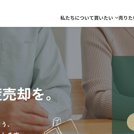
私たちについて
買いたい
売りた
産売却を。
よう、