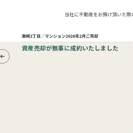
当社に不動産をお預け頂いた際
6
売却まで
月
ヵ月
瀬崎2丁目／マンション
2026年2月ご売却
資産売却が無事に成約いたしました
、ご売
いた
や測